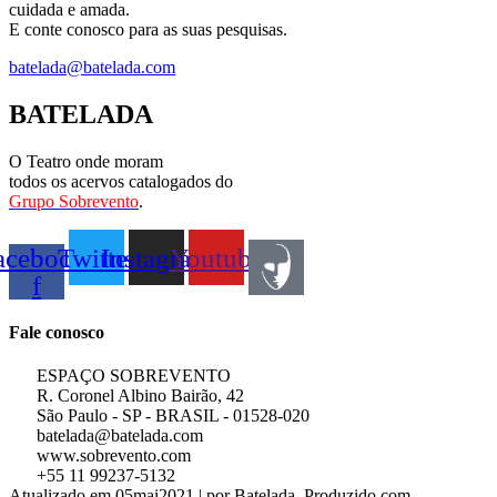
cuidada e amada.
E conte conosco para as suas pesquisas.
batelada@batelada.com
BATELADA
O Teatro onde moram
todos os acervos catalogados do
Grupo Sobrevento
.
acebook-
Twitter
Instagram
Youtube
f
Fale conosco
ESPAÇO SOBREVENTO
R. Coronel Albino Bairão, 42
São Paulo - SP - BRASIL - 01528-020
batelada@batelada.com
www.sobrevento.com
+55 11 99237-5132
Atualizado em 05mai2021 | por Batelada. Produzido com