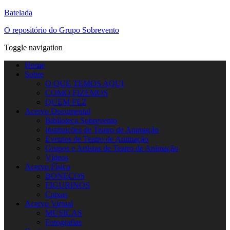
Batelada
O repositório do Grupo Sobrevento
Toggle navigation
Home
Sobre
O QUE TEMOS AQUI
COMO FIZEMOS
QUEM FEZ
Acervo Documental
Biblioteca Sobrevento
Instituições de Teatro de Animação
Eventos de Teatro de Animação
Grupos e Artistas de Teatro de Animação
Vídeos
Acervo Físico
BONECOS
FIGURINOS
Caixas
Acervo Virtual
MÚSICAS
Fotografias