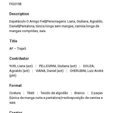
FIG0158
Description
Espetáculo O Amigo Fiel||Personagens: Liana, Giuliana, Agnaldo,
Daniel||Pantalona, túnica longa sem mangas, camisa longa de
mangas compridas, saia.
Title
AF – Traje5
Contributor
YURI, Liana (act)
|
PELLEGRINI, Giuliana (act)
|
SOUZA,
Agnaldo (act)
|
VIANA, Daniel (act)
|
CHERUBINI, Luiz André
(pht)
Format
Costura
|
Têxtil
|
Tecido de algodão
|
Branco
|
2 peças
(túnica de manga curta e pantalona)+sobreposição de camisa e
saia
Creator