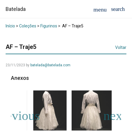
Batelada
Início
>
Coleções
>
Figurinos
>
AF – Traje5
AF – Traje5
Voltar
23/11/2023
by
batelada@batelada.com
Anexos
IM