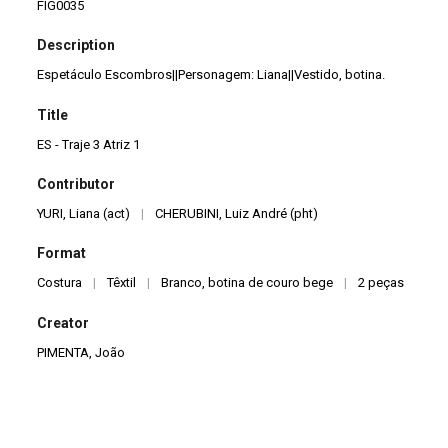
FIG0035
Description
Espetáculo Escombros||Personagem: Liana||Vestido, botina.
Title
ES - Traje 3 Atriz 1
Contributor
YURI, Liana (act)
|
CHERUBINI, Luiz André (pht)
Format
Costura
|
Têxtil
|
Branco, botina de couro bege
|
2 peças
Creator
PIMENTA, João