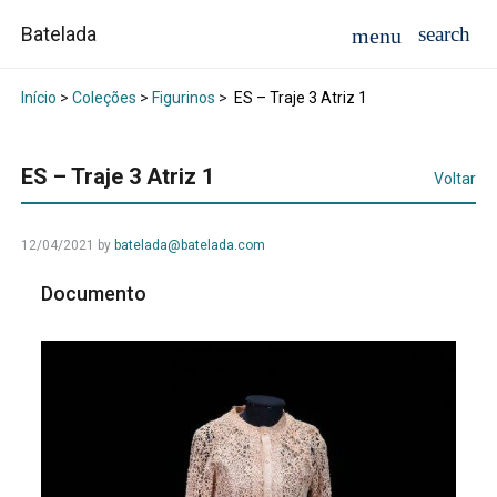
Batelada
Início
>
Coleções
>
Figurinos
>
ES – Traje 3 Atriz 1
ES – Traje 3 Atriz 1
Voltar
12/04/2021
by
batelada@batelada.com
Documento