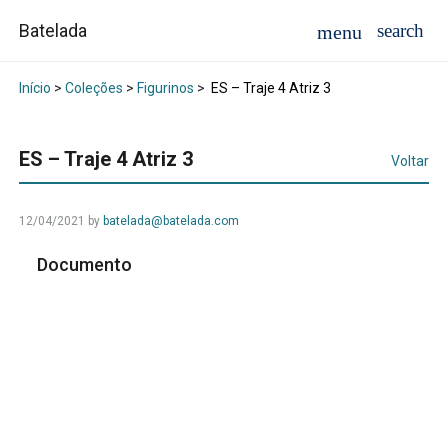
Batelada
Início
>
Coleções
>
Figurinos
>
ES – Traje 4 Atriz 3
ES – Traje 4 Atriz 3
Voltar
12/04/2021
by
batelada@batelada.com
Documento