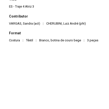
ES - Traje 4 Atriz 3
Contributor
VARGAS, Sandra (act)
|
CHERUBINI, Luiz André (pht)
Format
Costura
|
Têxtil
|
Branco, botina de couro bege
|
3 peças
Creator
PIMENTA, João
Continuar navegando
ES – Traje 4 Atriz 2
ES – Traje 5 Ator 3