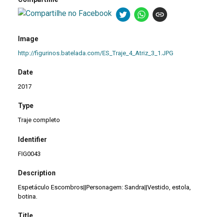
Image
http://figurinos.batelada.com/ES_Traje_4_Atriz_3_1.JPG
Date
2017
Type
Traje completo
Identifier
FIG0043
Description
Espetáculo Escombros||Personagem: Sandra||Vestido, estola,
botina.
Title