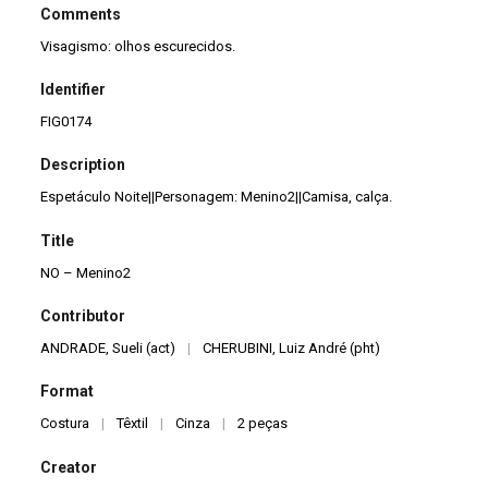
Comments
Visagismo: olhos escurecidos.
Identifier
FIG0174
Description
Espetáculo Noite||Personagem: Menino2||Camisa, calça.
Title
NO – Menino2
Contributor
ANDRADE, Sueli (act)
|
CHERUBINI, Luiz André (pht)
Format
Costura
|
Têxtil
|
Cinza
|
2 peças
Creator