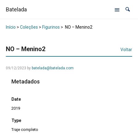
Batelada
Início
>
Coleções
>
Figurinos
>
NO – Menino2
NO – Menino2
Voltar
09/12/2023
by
batelada@batelada.com
Metadados
Date
2019
Type
Traje completo