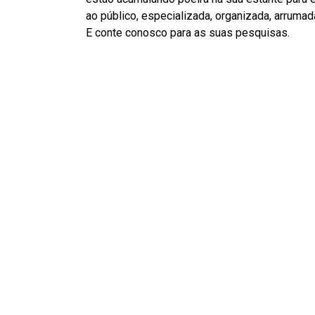
ao público, especializada, organizada, arrumad
E conte conosco para as suas pesquisas.
BATELADA
O Teatro onde moram
todos os acervos catalogados do
Grupo Sobrevento
.