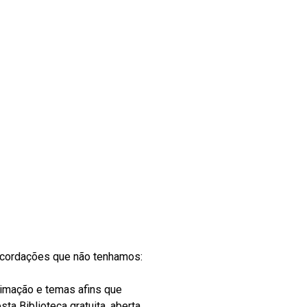
recordações que não tenhamos:
nimação e temas afins que
ta Biblioteca gratuita, aberta