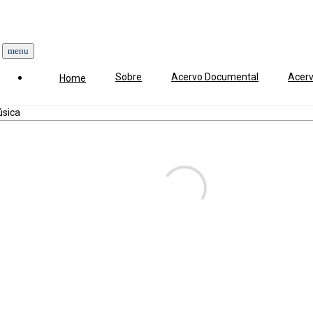
Sobre
Acervo Documental
Acerv
Home
úsica