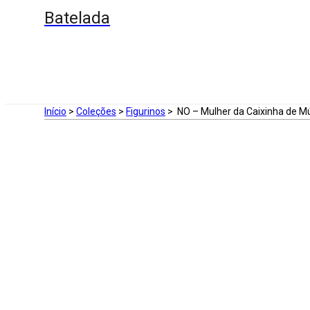
Batelada
Início
>
Coleções
>
Figurinos
>
NO – Mulher da Caixinha de M