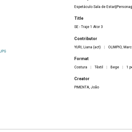
Espetáculo Sala de Estar||Persona
Title
SE - Traje 1 Ator 3
Contributor
YURI, Liana (act)
|
OLIMPIO, Marco
.JPG
Format
Costura
|
Têxtil
|
Bege
|
1 p
Creator
PIMENTA, João