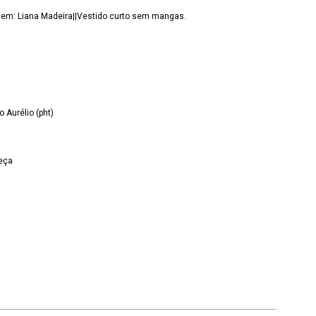
gem: Liana Madeira||Vestido curto sem mangas.
 Aurélio (pht)
eça