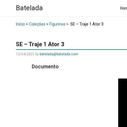
Batelada
Ho
Início
>
Coleções
>
Figurinos
>
SE – Traje 1 Ator 3
SE – Traje 1 Ator 3
12/04/2021
by
batelada@batelada.com
Documento