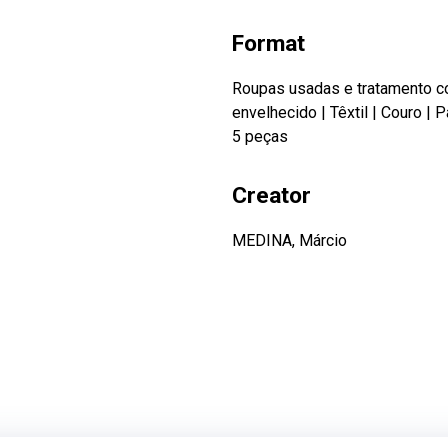
Format
Roupas usadas e tratamento co
envelhecido
|
Têxtil
|
Couro
|
P
5 peças
Creator
MEDINA, Márcio