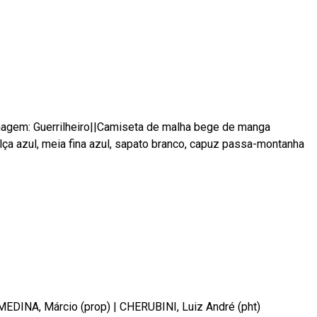
gem: Guerrilheiro||Camiseta de malha bege de manga
lça azul, meia fina azul, sapato branco, capuz passa-montanha
MEDINA, Márcio (prop)
|
CHERUBINI, Luiz André (pht)