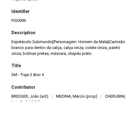
Identifier
FIG0096
Description
Espetáculo Submundo||Personagem: Homem da Mala||Camisão
branco para dentro da calça, calça cinza, colete cinza, paletó
cinza, botinas pretas, máscara, chapéu preto.
Title
SM - Traje 3 Ator 4
Contributor
BRESSER, João (act)
|
MEDINA, Márcio (prop)
|
CHERUBINI,
Luiz André (pht)
Format
Roupas usadas e tratamento com espuma de poliuretano macia
e tinta spray, sapato usado envelhecido
|
Têxtil
|
Couro
|
Camisão branco, calça cinza, colete cinza, paletó cinza, botinas