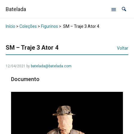
Batelada
Início
>
Coleções
>
Figurinos
>
SM – Traje 3 Ator 4
SM – Traje 3 Ator 4
Voltar
12/04/2021
by
batelada@batelada.com
Documento