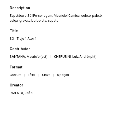
Description
Espetáculo Só||Personagem: Maurício||Camisa, colete, paletó,
calça, gravata borboleta, sapato.
Title
SO - Traje 1 Ator 1
Contributor
SANTANA, Maurício (act)
|
CHERUBINI, Luiz André (pht)
Format
Costura
|
Têxtil
|
Cinza
|
6 peças
Creator
PIMENTA, João