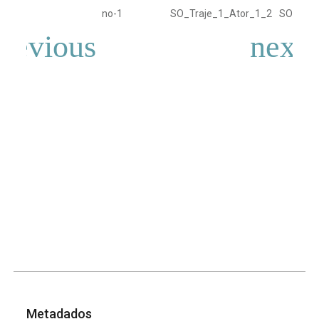
no-1
SO_Traje_1_Ator_1_2
SO_Traj
Metadados