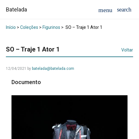
Batelada
Início
>
Coleções
>
Figurinos
>
SO – Traje 1 Ator 1
SO – Traje 1 Ator 1
Voltar
12/04/2021
by
batelada@batelada.com
Documento