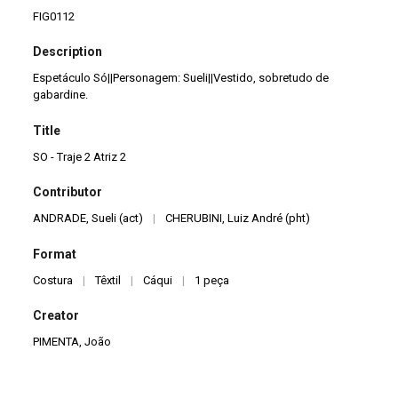
FIG0112
Description
Espetáculo Só||Personagem: Sueli||Vestido, sobretudo de
gabardine.
Title
SO - Traje 2 Atriz 2
Contributor
ANDRADE, Sueli (act)
|
CHERUBINI, Luiz André (pht)
Format
Costura
|
Têxtil
|
Cáqui
|
1 peça
Creator
PIMENTA, João