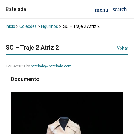
Batelada
Início
>
Coleções
>
Figurinos
>
SO – Traje 2 Atriz 2
SO – Traje 2 Atriz 2
Voltar
12/04/2021
by
batelada@batelada.com
Documento