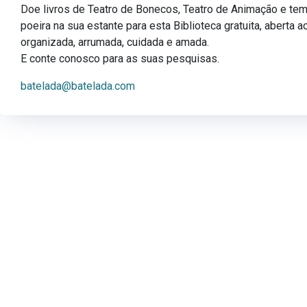
Doe livros de Teatro de Bonecos, Teatro de Animação e te
poeira na sua estante para esta Biblioteca gratuita, aberta a
organizada, arrumada, cuidada e amada.
E conte conosco para as suas pesquisas.
batelada@batelada.com
BATELADA
O Teatro onde moram
todos os acervos catalogados do
Grupo Sobrevento
.
book-
Twitter
Instagram
Youtube
f
Fale conosco