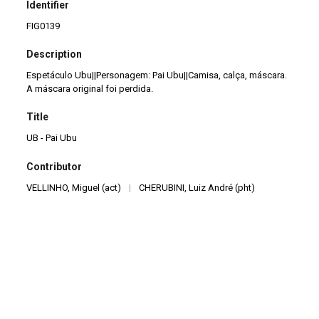
Identifier
FIG0139
Description
Espetáculo Ubu||Personagem: Pai Ubu||Camisa, calça, máscara.
A máscara original foi perdida.
Title
UB - Pai Ubu
Contributor
VELLINHO, Miguel (act)
|
CHERUBINI, Luiz André (pht)
Format
Costura
|
Têxtil
|
Tons terrosos
|
3 peças
Creator
CARNEIRO, Maurício