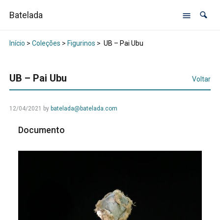
Batelada
Início
>
Coleções
>
Figurinos
>
UB – Pai Ubu
UB – Pai Ubu
Voltar
12/04/2021
by
batelada@batelada.com
Documento