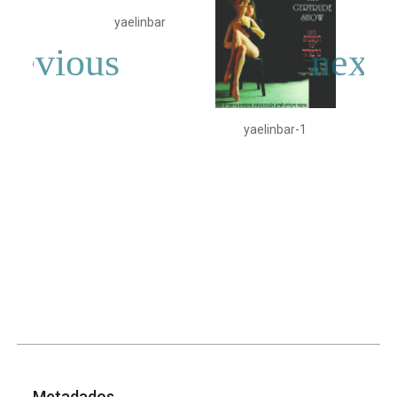
yaelinbar
yae
yaelinbar-1
Metadados