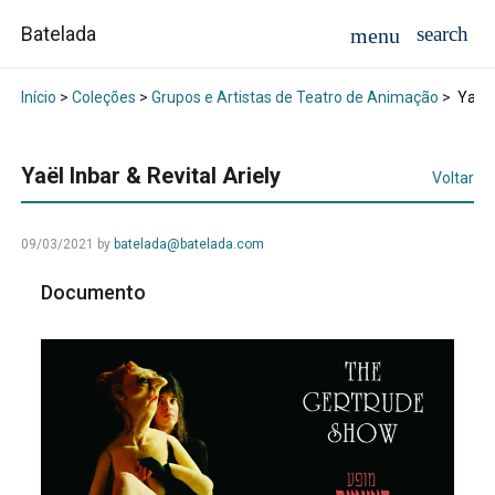
Batelada
Início
>
Coleções
>
Grupos e Artistas de Teatro de Animação
>
Yaël I
Yaël Inbar & Revital Ariely
Voltar
09/03/2021
by
batelada@batelada.com
Documento