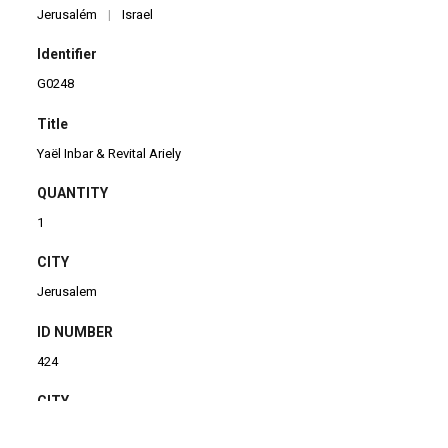
Jerusalém
|
Israel
Identifier
G0248
Title
Yaël Inbar & Revital Ariely
QUANTITY
1
CITY
Jerusalem
ID NUMBER
424
CITY
Jerusalem