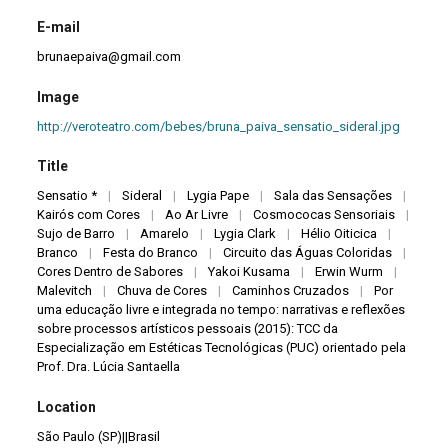
E-mail
brunaepaiva@gmail.com
Image
http://veroteatro.com/bebes/bruna_paiva_sensatio_sideral.jpg
Title
Sensatio *
|
Sideral
|
Lygia Pape
|
Sala das Sensações
|
Kairós com Cores
|
Ao Ar Livre
|
Cosmococas Sensoriais
|
Sujo de Barro
|
Amarelo
|
Lygia Clark
|
Hélio Oiticica
|
Branco
|
Festa do Branco
|
Circuito das Águas Coloridas
|
Cores Dentro de Sabores
|
Yakoi Kusama
|
Erwin Wurm
|
Malevitch
|
Chuva de Cores
|
Caminhos Cruzados
|
Por
uma educação livre e integrada no tempo: narrativas e reflexões
sobre processos artísticos pessoais (2015): TCC da
Especialização em Estéticas Tecnológicas (PUC) orientado pela
Prof. Dra. Lúcia Santaella
Location
São Paulo (SP)||Brasil