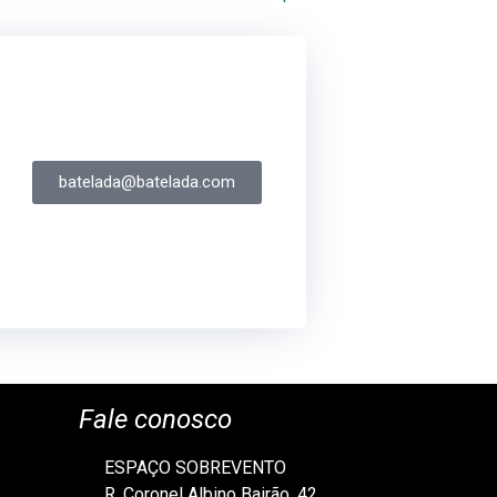
batelada@batelada.com
Fale conosco
ESPAÇO SOBREVENTO
R. Coronel Albino Bairão, 42