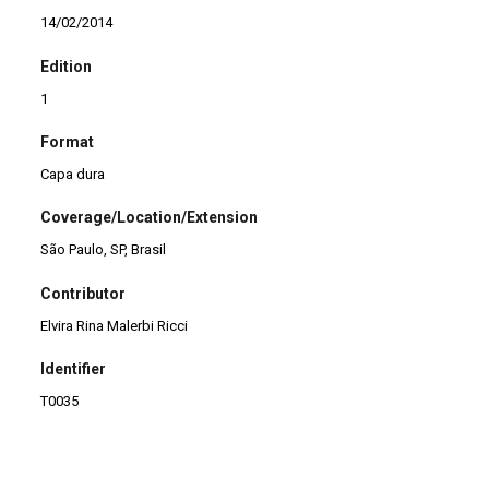
14/02/2014
Edition
1
Format
Capa dura
Coverage/Location/Extension
São Paulo, SP, Brasil
Contributor
Elvira Rina Malerbi Ricci
Identifier
T0035
Title
Arlequim, Servidor de Dois Amos