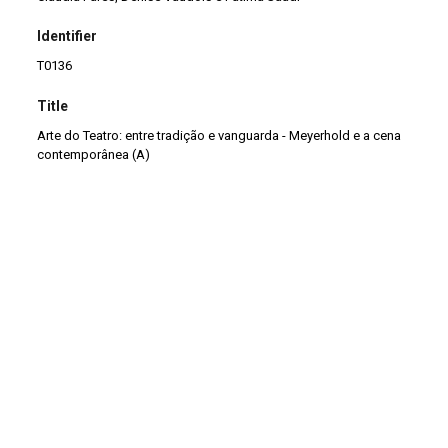
Identifier
T0136
Title
Arte do Teatro: entre tradição e vanguarda - Meyerhold e a cena
contemporânea (A)
Continuar navegando
Teatro Grego: origem e evolução
Teatro Brasileiro / Teat
Voltar para a lista de itens
Colabore conosco