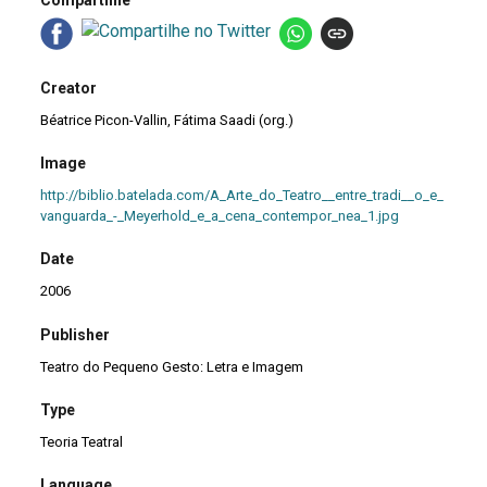
Compartilhe
Creator
Béatrice Picon-Vallin, Fátima Saadi (org.)
Image
http://biblio.batelada.com/A_Arte_do_Teatro__entre_tradi__o_e_
vanguarda_-_Meyerhold_e_a_cena_contempor_nea_1.jpg
Date
2006
Publisher
Teatro do Pequeno Gesto: Letra e Imagem
Type
Teoria Teatral
Language