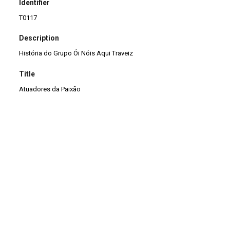
Identifier
T0117
Description
História do Grupo Ói Nóis Aqui Traveiz
Title
Atuadores da Paixão
Continuar navegando
Batalha da Quimera
Dicionário Histórico e Literário do Teatro no Brasil v. 1 A
Voltar para a lista de itens