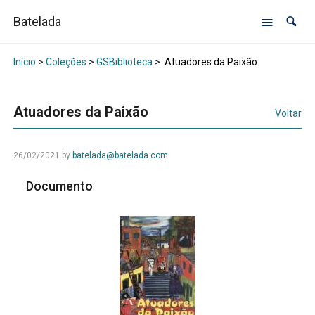
Batelada
Início
>
Coleções
>
GSBiblioteca
>
Atuadores da Paixão
Atuadores da Paixão
Voltar
26/02/2021
by
batelada@batelada.com
Documento