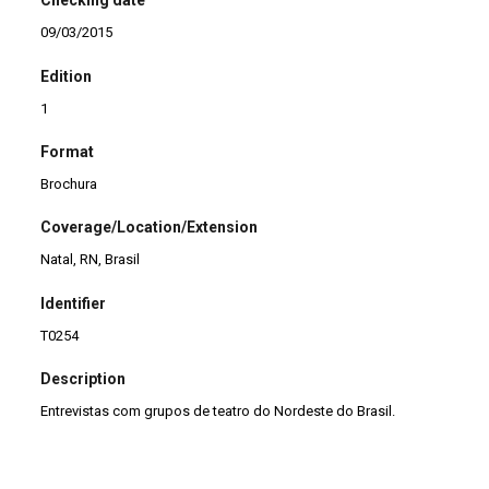
Checking date
09/03/2015
Edition
1
Format
Brochura
Coverage/Location/Extension
Natal, RN, Brasil
Identifier
T0254
Description
Entrevistas com grupos de teatro do Nordeste do Brasil.
Title
Cartografia do Teatro de Grupo do Nordeste