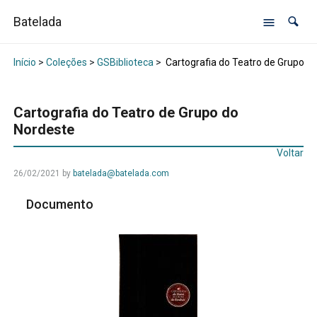
Batelada
Início
>
Coleções
>
GSBiblioteca
>
Cartografia do Teatro de Grupo d
Cartografia do Teatro de Grupo do
Nordeste
Voltar
26/02/2021
by
batelada@batelada.com
Documento