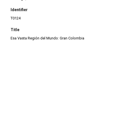
Identifier
T0124
Title
Esa Vasta Región del Mundo: Gran Colombia
Continuar navegando
Roteiro: arte e técnica de escrever para cinema e televisão
O Palco e a Rua: a trajetória do teatro do Grupo Galpão
Voltar para a lista de itens
Colabore conosco