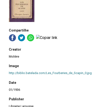
Compartilhe
Creator
Molière
Image
http://biblio.batelada.com/Les_Fourberies_de_Scapin_0.jpg
Date
01/1936
Publisher
Librairie Larousse