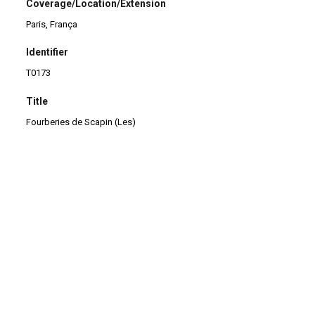
Coverage/Location/Extension
Paris, França
Identifier
T0173
Title
Fourberies de Scapin (Les)
Continuar navegando
Médecin Malgré Lui (Le)
Bourgeois Gentilhomm
Voltar para a lista de itens