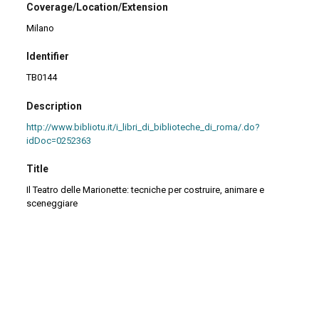
Coverage/Location/Extension
Milano
Identifier
TB0144
Description
http://www.bibliotu.it/i_libri_di_biblioteche_di_roma/.do?
idDoc=0252363
Title
Il Teatro delle Marionette: tecniche per costruire, animare e
sceneggiare
Continuar navegando