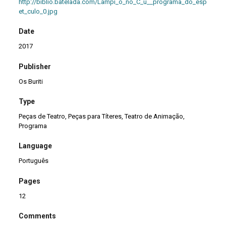
http://biblio.batelada.com/Lampi_o_no_C_u__programa_do_esp
et_culo_0.jpg
Date
2017
Publisher
Os Buriti
Type
Peças de Teatro, Peças para Títeres, Teatro de Animação,
Programa
Language
Português
Pages
12
Comments