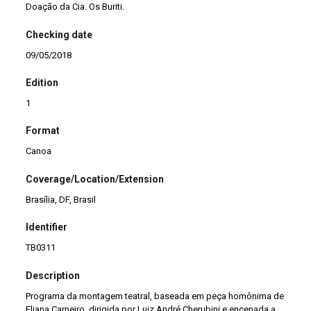
Doação da Cia. Os Buriti.
Checking date
09/05/2018
Edition
1
Format
Canoa
Coverage/Location/Extension
Brasília, DF, Brasil
Identifier
TB0311
Description
Programa da montagem teatral, baseada em peça homônima de
Eliana Carneiro, dirigida por Luiz André Cherubini e encenada a