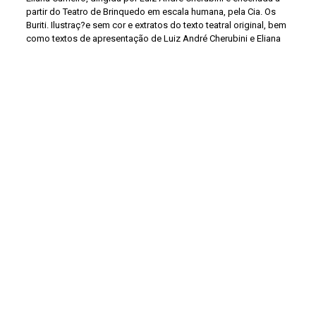
partir do Teatro de Brinquedo em escala humana, pela Cia. Os
Buriti. Ilustraç?e sem cor e extratos do texto teatral original, bem
como textos de apresentação de Luiz André Cherubini e Eliana
Carneiro registrando o intercâmbio entre o Grupo Sobrevento e a
Cia. Os Buriti.
Title
Lampião no Céu: programa do espetáculo
Continuar navegando
Lampião no Céu
Maleficio de la Mariposa: a Luta contra a Tirania dos Poderosos (El)
Voltar para a lista de itens