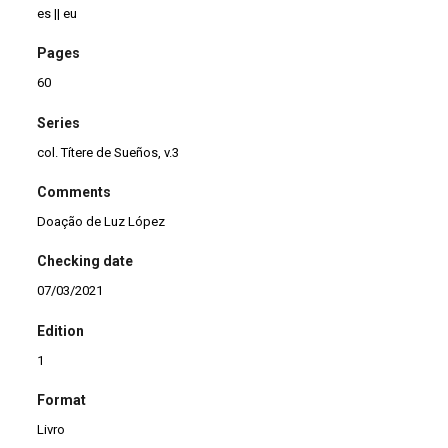
es || eu
Pages
60
Series
col. Títere de Sueños, v.3
Comments
Doação de Luz López
Checking date
07/03/2021
Edition
1
Format
Livro