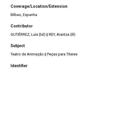
Coverage/Location/Extension
Bilbao, Espanha
Contributor
GUTIÉRREZ, Luis (tsl) || REY, Arantza (ill)
Subject
Teatro de Animação || Peças para Títeres
Identifier
TB0348
Description
La obra incluye instruccciones didácticas sobre diferentes tipos
de títeres
Title
Los Ibeyis y el diablo