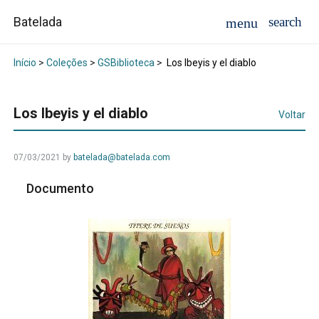
Batelada
Início
>
Coleções
>
GSBiblioteca
>
Los Ibeyis y el diablo
Los Ibeyis y el diablo
Voltar
07/03/2021
by
batelada@batelada.com
Documento