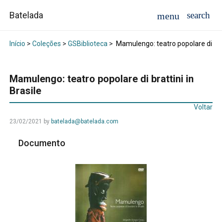
Batelada
Início
>
Coleções
>
GSBiblioteca
>
Mamulengo: teatro popolare di brat
Mamulengo: teatro popolare di brattini in
Brasile
Voltar
23/02/2021
by
batelada@batelada.com
Documento