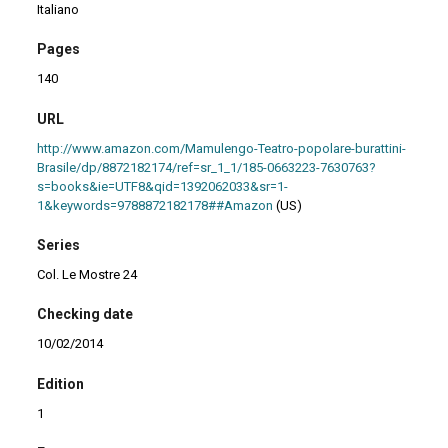
Italiano
Pages
140
URL
http://www.amazon.com/Mamulengo-Teatro-popolare-burattini-
Brasile/dp/8872182174/ref=sr_1_1/185-0663223-7630763?
s=books&ie=UTF8&qid=1392062033&sr=1-
1&keywords=9788872182178##Amazon
(US)
Series
Col. Le Mostre 24
Checking date
10/02/2014
Edition
1