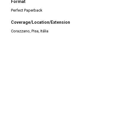
Format
Perfect Paperback
Coverage/Location/Extension
Corazzano, Pisa, Itália
Identifier
TB0128
Title
Mamulengo: teatro popolare di brattini in Brasile
Continuar navegando
Terreiro da Tradição
Reis de Congo: teatro 