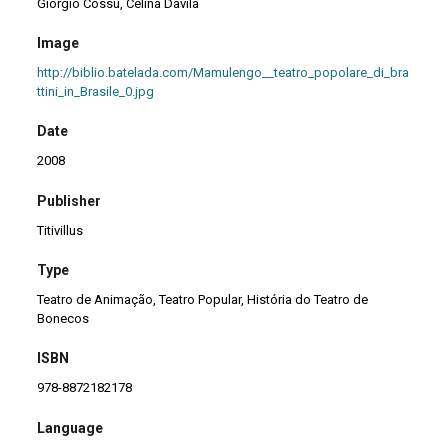
Giorgio Cossu, Celina Dávila
Image
http://biblio.batelada.com/Mamulengo__teatro_popolare_di_bra
ttini_in_Brasile_0.jpg
Date
2008
Publisher
Titivillus
Type
Teatro de Animação, Teatro Popular, História do Teatro de
Bonecos
ISBN
978-8872182178
Language