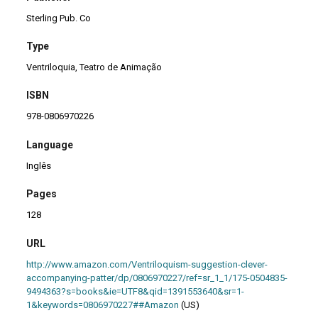
Sterling Pub. Co
Type
Ventriloquia, Teatro de Animação
ISBN
978-0806970226
Language
Inglês
Pages
128
URL
http://www.amazon.com/Ventriloquism-suggestion-clever-
accompanying-patter/dp/0806970227/ref=sr_1_1/175-0504835-
9494363?s=books&ie=UTF8&qid=1391553640&sr=1-
1&keywords=0806970227##Amazon
(US)