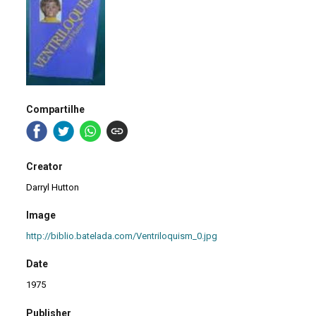
Compartilhe
Creator
Darryl Hutton
Image
http://biblio.batelada.com/Ventriloquism_0.jpg
Date
1975
Publisher