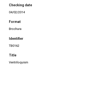
Checking date
04/02/2014
Format
Brochura
Identifier
TB0162
Title
Ventriloquism
Continuar navegando
Os Títeres de Porrete e Outras Peças
Way of the Doll