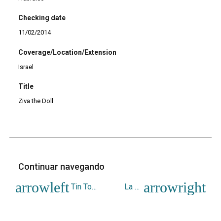
Checking date
11/02/2014
Coverage/Location/Extension
Israel
Title
Ziva the Doll
Continuar navegando
Tin Toys (PostcardBooks): 30 Postcards
La Petite Encyclopedie Volter Notzing
Voltar para a lista de itens