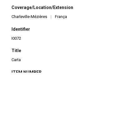
Coverage/Location/Extension
Charleville-Mézières
|
França
Identifier
I0072
Title
Carta
ITEM NUMBER
0072
QUANTITY
1