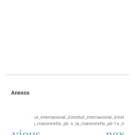
Anexos
institut_internacional_d
institut_internacional_d
institut_
e_la_marionnette_pb
e_la_marionnette_pb-1
e_la_mar