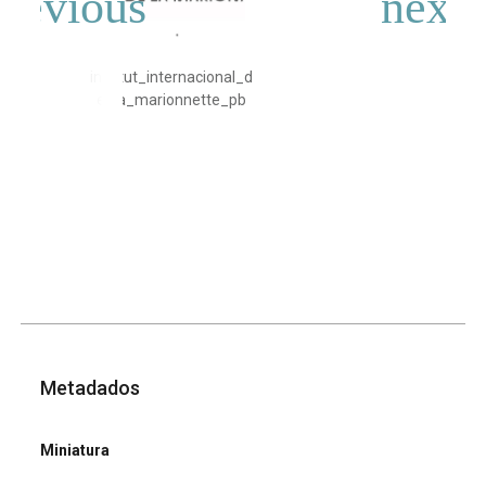
institut_internacional_d
e_la_marionnette_pb
Metadados
Miniatura