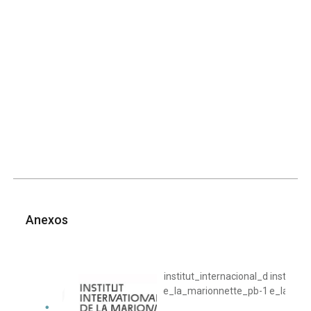
Anexos
institut_internacional_d
institut_
e_la_marionnette_pb-1
e_la_mar