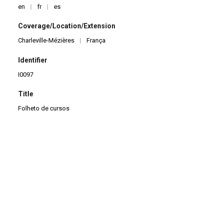
en
|
fr
|
es
Coverage/Location/Extension
Charleville-Mézières
|
França
Identifier
I0097
Title
Folheto de cursos
ITEM NUMBER
0097
QUANTITY
1