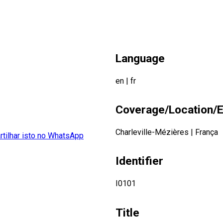
Language
en
|
fr
Coverage/Location/E
Charleville-Mézières
|
França
Identifier
I0101
Title