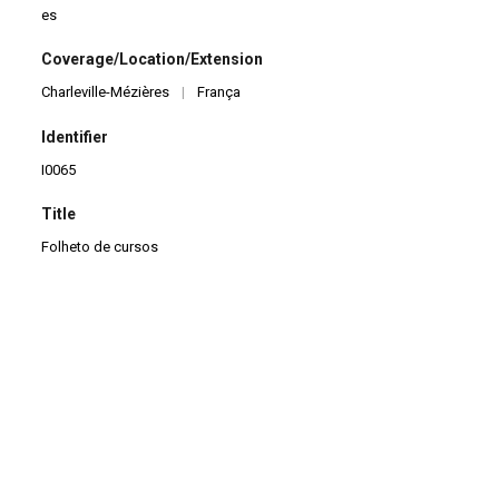
es
Coverage/Location/Extension
Charleville-Mézières
|
França
Identifier
I0065
Title
Folheto de cursos
ITEM NUMBER
0065
QUANTITY
1