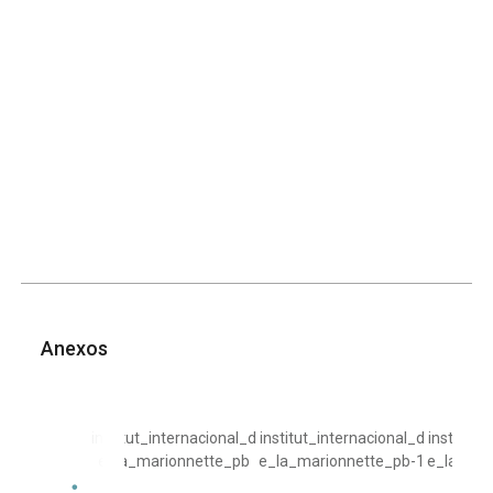
Anexos
institut_internacional_d
institut_internacional_d
institut_
e_la_marionnette_pb
e_la_marionnette_pb-1
e_la_mar