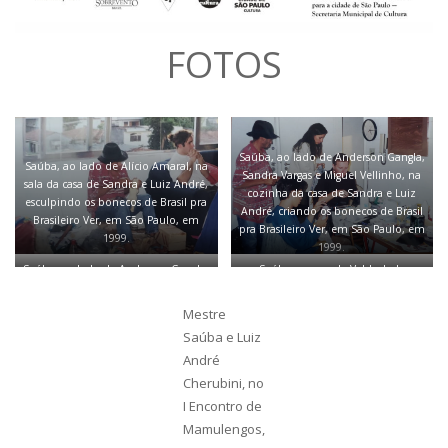
FOTOS
Saúba, ao lado de Anderson Gangla,
Saúba, ao lado de Alício Amaral, na
Sandra Vargas e Miguel Vellinho, na
sala da casa de Sandra e Luiz André,
cozinha da casa de Sandra e Luiz
esculpindo os bonecos de Brasil pra
André, criando os bonecos de Brasil
Brasileiro Ver, em São Paulo, em
pra Brasileiro Ver, em São Paulo, em
1999.
1999.
Saúba, ao lado de Anderson Gangla,
Saúba na casa de Valdeck de
Sandra Vargas e Miguel Vellinho, na
Garanhuns, ao lado de Luiz André
cozinha da casa de Sandra e Luiz
Cherubini, esculpindo os bonecos
Mestre
André, criando os bonecos de Brasil
de Cadê o meu Heroi?, em
Saúba e Luiz
pra Brasileiro Ver, em São Paulo, em
Itapecerica da Serra, em 1998.
André
1999.
Cherubini, no
I Encontro de
Mamulengos,