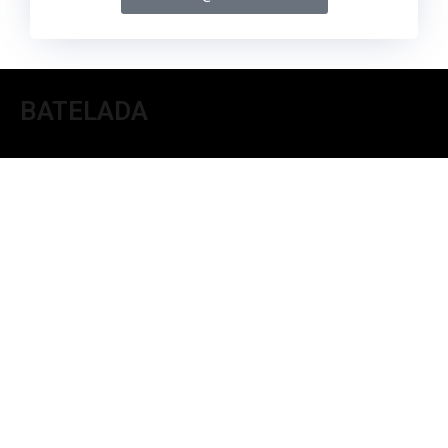
BATELADA
O Teatro onde moram
todos os acervos catalogados do
Grupo Sobrevento
.