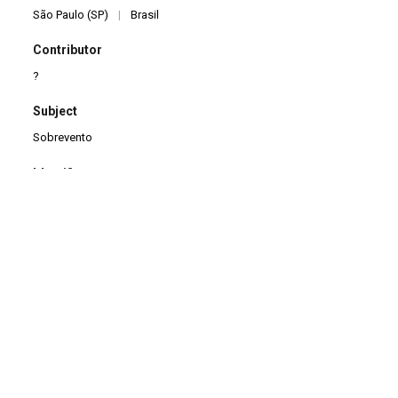
São Paulo (SP)
|
Brasil
Contributor
?
Subject
Sobrevento
Identifier
V0151
|
MINIDV041
Description
Filmagem da apresentação do espetáculo O Cabaré dos quase-
vivos (1a versão) no Centro Cultural São Paulo
Title
Apresentação do espetáculo O Cabaré dos quase-vivos (1a
versão) no Centro Cultural São Paulo
ITEM NUMBER