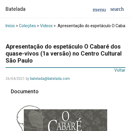
Batelada
Início
>
Coleções
>
Videos
>
Apresentação do espetáculo O Cabaré do
Apresentação do espetáculo O Cabaré dos
quase-vivos (1a versão) no Centro Cultural
São Paulo
Voltar
26/04/2021
by
batelada@batelada.com
Documento