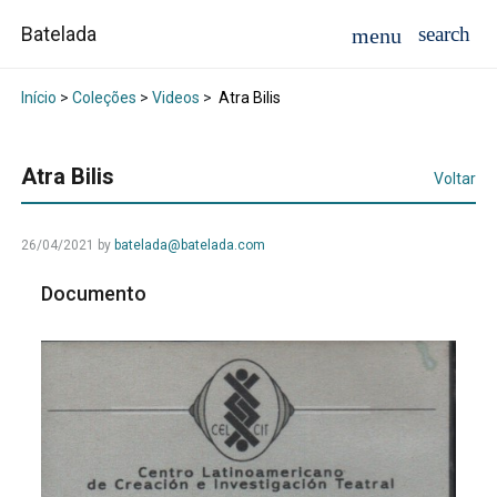
Batelada
Início
>
Coleções
>
Videos
>
Atra Bilis
Atra Bilis
Voltar
26/04/2021
by
batelada@batelada.com
Documento