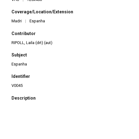
Coverage/Location/Extension
Madri
|
Espanha
Contributor
RIPOLL, Laila (drt) (aut)
Subject
Espanha
Identifier
V0045
Description
Registro de espectáculo. Teatro de títeres para dos titiriteros
solistas y sin palabras, de la adaptación libre del melodrama de
Henri Rousseau "La venganza de huérfana rusa" (1899).
Title