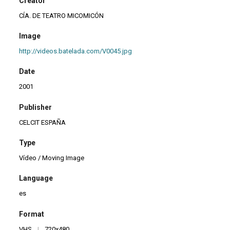
Creator
CÍA. DE TEATRO MICOMICÓN
Image
http://videos.batelada.com/V0045.jpg
Date
2001
Publisher
CELCIT ESPAÑA
Type
Vídeo / Moving Image
Language
es
Format
VHS
|
720x480