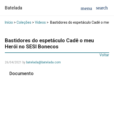
Batelada
Início
>
Coleções
>
Videos
>
Bastidores do espetáculo Cadê o meu H
Bastidores do espetáculo Cadê o meu
Herói no SESI Bonecos
Voltar
26/04/2021
by
batelada@batelada.com
Documento