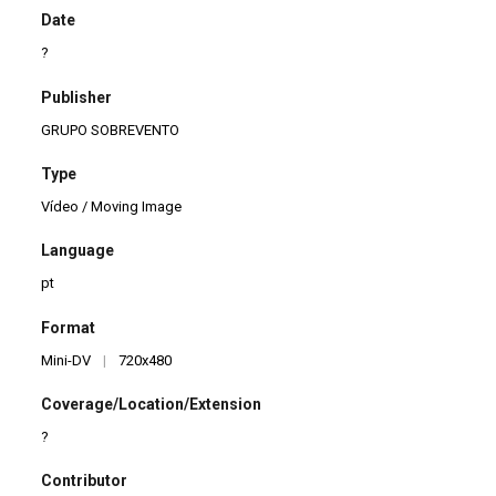
Date
?
Publisher
GRUPO SOBREVENTO
Type
Vídeo / Moving Image
Language
pt
Format
Mini-DV
|
720x480
Coverage/Location/Extension
?
Contributor