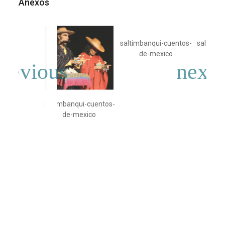
Anexos
saltimbanqui-cuentos-
saltimba
de-mexico
de-
saltimbanqui-cuentos-
de-mexico