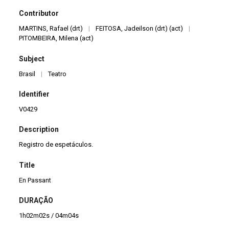
Contributor
MARTINS, Rafael (drt)
|
FEITOSA, Jadeilson (drt) (act)
|
PITOMBEIRA, Milena (act)
Subject
Brasil
|
Teatro
Identifier
V0429
Description
Registro de espetáculos.
Title
En Passant
DURAÇÃO
1h02m02s / 04m04s