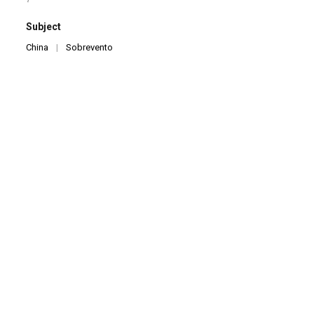
Subject
China
|
Sobrevento
Identifier
V0095
|
VHSC021
Description
Filmagem do ensaio do espetáculo Cadê o meu herói? no
apartamento do Luiz e da Sandra
Title
Ensaio do espetáculo Cadê o meu herói? Com Yang Feng em
São Paulo
ITEM NUMBER
0095