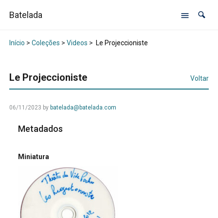
Batelada
Início
>
Coleções
>
Videos
>
Le Projeccioniste
Le Projeccioniste
Voltar
06/11/2023
by
batelada@batelada.com
Metadados
Miniatura