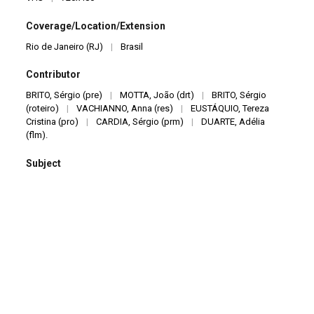
Coverage/Location/Extension
Rio de Janeiro (RJ)
|
Brasil
Contributor
BRITO, Sérgio (pre)
|
MOTTA, João (drt)
|
BRITO, Sérgio
(roteiro)
|
VACHIANNO, Anna (res)
|
EUSTÁQUIO, Tereza
Cristina (pro)
|
CARDIA, Sérgio (prm)
|
DUARTE, Adélia
(flm).
Subject
Sobrevento
Identifier
V0014
Description
Programa de televisão aberta Diário de Teatro, semanal,
episódio sobre o Grupo Sobrevento: inclui cenas dos
espetáculos O Theatro de Brinquedo, Mozart Moments, Cadê o