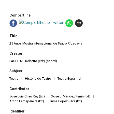
Compartilhe
Title
25 Anos Mostra Internacional de Teatro Ribadavia
Creator
PASCUAL, Roberto (edt) (coord)
Subject
Teatro
|
História do Teatro
|
Teatro Espanhol
Contributor
José Luís Chao Rey (txt)
|
Xosé L. Méndez Ferrín (txt)
|
Antón Lamapereira (txt)
|
Inma López Silva (txt)
Identifier