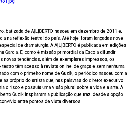
rto1.jpg
tro, batizada de A[L]BERTO, nasceu em dezembro de 2011 e,
ia na reflexão teatral do país. Até hoje, foram lançadas nove
special de dramaturgia. A A[L]BERTO é publicada em edições
na Garcia. E, como é missão primordial da Escola difundir
as novas tendências, além de exemplares impressos, os
o teatro têm acesso à revista online, de graça e sem nenhuma
zado com o primeiro nome de Guzik, o periódico nasceu com a
ias próprio do artista que, nas palavras do diretor executivo
ia o risco e possuía uma visão plural sobre a vida e a arte. A
Alberto Guzik inspiraram a publicação que traz, desde a opção
o convívio entre pontos de vista diversos.