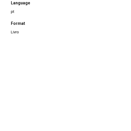
Language
pt
Format
Livro
Type
Grampo
|
Canoa
Checking date
16/02/2023
Continuar navegando
Metateatro
Boletín Iberoamericano 