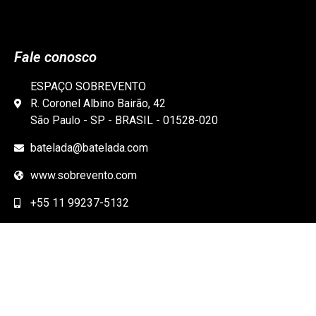
Fale conosco
ESPAÇO SOBREVENTO
R. Coronel Albino Bairão, 42
São Paulo - SP - BRASIL - 01528-020
batelada@batelada.com
www.sobrevento.com
+55 11 99237-5132
Atualizado em 05mai2021 | por Batelada. Produzido com
WordPress e o plugin Tainacan.