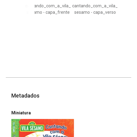
cantando_com_a_vila_
cantando_com_a_vila_
lolap
sesamo - capa_frente
sesamo - capa_verso
Metadados
Miniatura