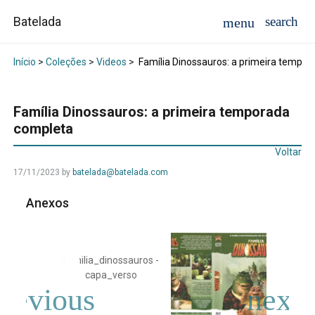
Batelada
Início
>
Coleções
>
Videos
>
Família Dinossauros: a primeira tempo
Família Dinossauros: a primeira temporada
completa
Voltar
17/11/2023
by
batelada@batelada.com
Anexos
familia_dinossauros -
capa_verso