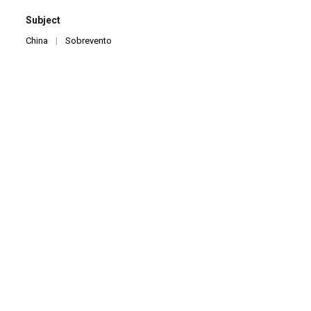
Subject
China
|
Sobrevento
Identifier
V0004
Description
Registro de Oficina de Manipulação de Fantoches Chineses com
Yang Feng, realizada pelo Grupo Sobrevento, no Teatro
Ziembinski, no Rio de Janeiro.
Title
Oficina com Yang Feng e Sobrevento
ITEM NUMBER
0004